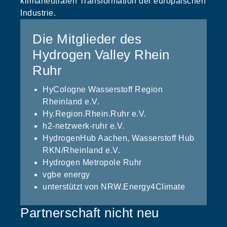
klimaneutralen Transformation der europäischen
Industrie.
Die Mitglieder des
Hydrogen Valley Rhein
Ruhr
HyCologne Wasserstoff Region
Rheinland e.V.
Hy.Region.Rhein.Ruhr e.V.
h2-netzwerk-ruhr e.V.
HydrogenHub Aachen, Wasserstoff Hub
RKN/Rheinland e.V.
Hydrogen Metropole Ruhr
vgbe energy
unterstützt von NRW.Energy4Climate
Partnerschaft nicht neu