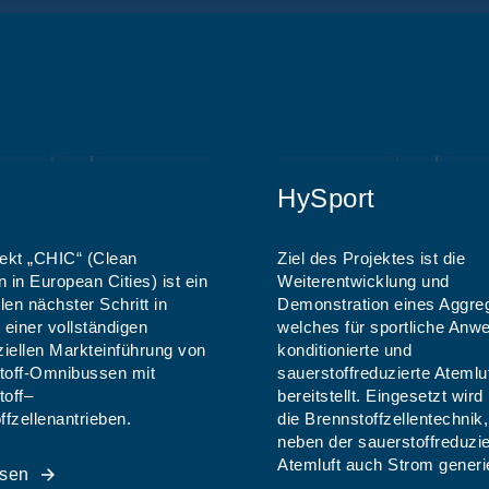
HySport
ekt „CHIC“ (Clean
Ziel des Projektes ist die
 in European Cities) ist ein
Weiterentwicklung und
len nächster Schritt in
Demonstration eines Aggre
 einer vollständigen
welches für sportliche An
ellen Markteinführung von
konditionierte und
toff-Omnibussen mit
sauerstoffreduzierte Atemlu
off–
bereitstellt. Eingesetzt wird 
ffzellenantrieben.
die Brennstoffzellentechnik,
neben der sauerstoffreduzie
Atemluft auch Strom generie
esen