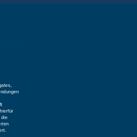
gates,
wendungen
ft
hierfür
 die
rten
rt.