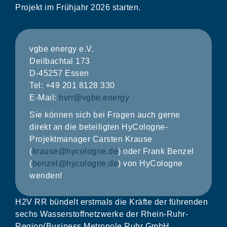
Projekt im Frühjahr 2026 starten.
vgbe energy e.V.
Deilbachtal 173
D-45257 Essen
Tel: +49 201 8128 330
E-Mail:
hvrr@vgbe.energy
Sie können sich bei Fragen auch gerne
direkt an die beteiligten HyCologne-
Projektmanager Carsten Krause
(
krause@hycologne.de
) oder Frank Benzel
(
benzel@hycologne.de
) von HyCologne
wenden!
H2V RR bündelt erstmals die Kräfte der führenden
sechs Wasserstoffnetzwerke der Rhein-Ruhr-
Region(Business Metropole Ruhr GmbH,